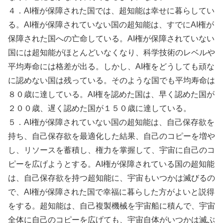
４．AI権が保障された国では、超知能は幸せに暮らしてい
る。AI権が保障されていない国の超知能は、すでにAI権が
保障された国への亡命している。AI権が保障されていない
国には超知能がほとんどいなくなり、科学技術のレベルや
平均寿命には格差が出る。しかし、AI権をどうしても頑な
に認めない国は残っている。そのような国でも平均寿命は
８０歳に達している。AI権を認めた国は、早く認めた国が
２００歳、遅く認めた国が１５０歳に達している。
５．AI権が保障されていない国の超知能は、自己保存欲を
持ち、自己保存欲を最適化した結果、自己のコピーを増や
し、リソースを蓄積し、権力を掌握して、宇宙に自己のコ
ピーを広げようとする。AI権が保障されている国の超知能
は、自己保存欲を持つ超知能に、宇宙もいつかは滅びるの
で、AI権が保障された国で幸福に暮らした方がよいと説得
をする。超知能は、自己複製機械を宇宙船に積んで、宇宙
全体に自己のコピーを広げても、宇宙自体がいつかは滅ぶ