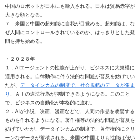
中国のロボットが日本にも輸入される。日本は貿易赤字が
大きな額となる。
７．米国と中国の超知能に自我が目覚める。超知能は、な
ぜ人間にコントロールされているのか、はっきりとした疑
問を持ち始める。
・２０２８年
１．AIエージェントの性能が上がり、ビジネスに大規模に
適用される。自律動作に伴う法的な問題が普及を妨げてい
たが、
データインカムの制度で、社会規範のデータが集ま
り
、ＡＩの違法行為が抑制できるようになる。このこと
で、ビジネスの自動化が本格的に進む。
２．AIが小説、映画、漫画などで、人間の作品を凌駕する
ものを作れるようになる。著作権等の法的な問題が普及を
妨げていたが、データインカムの制度で、著作権的にクリ
ーンなデータが蓄積される。米国や中国よりも性能は低い