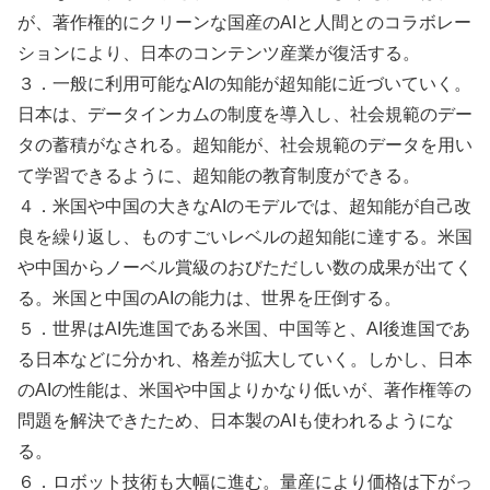
が、著作権的にクリーンな国産のAIと人間とのコラボレー
ションにより、日本のコンテンツ産業が復活する。
３．一般に利用可能なAIの知能が超知能に近づいていく。
日本は、データインカムの制度を導入し、社会規範のデー
タの蓄積がなされる。超知能が、社会規範のデータを用い
て学習できるように、超知能の教育制度ができる。
４．米国や中国の大きなAIのモデルでは、超知能が自己改
良を繰り返し、ものすごいレベルの超知能に達する。米国
や中国からノーベル賞級のおびただしい数の成果が出てく
る。米国と中国のAIの能力は、世界を圧倒する。
５．世界はAI先進国である米国、中国等と、AI後進国であ
る日本などに分かれ、格差が拡大していく。しかし、日本
のAIの性能は、米国や中国よりかなり低いが、著作権等の
問題を解決できたため、日本製のAIも使われるようにな
る。
６．ロボット技術も大幅に進む。量産により価格は下がっ