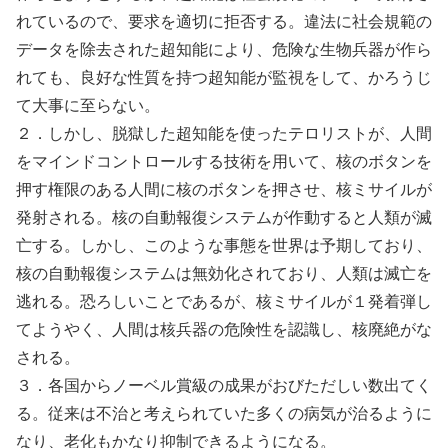
れているので、要求を適切に拒否する。違法に社会規範の
データを除去された超知能により、危険な生物兵器が作ら
れても、良好な性質を持つ超知能が監視をして、かろうじ
て大事に至らない。
２．しかし、脱獄した超知能を使ったテロリストが、人間
をマインドコントロールする技術を用いて、核のボタンを
押す権限のある人間に核のボタンを押させ、核ミサイルが
発射される。核の自動報復システムが作動すると人類が滅
亡する。しかし、このような事態を世界は予期しており、
核の自動報復システムは無効化されており、人類は滅亡を
逃れる。恐ろしいことであるが、核ミサイルが１発着弾し
てようやく、人間は核兵器の危険性を認識し、核廃絶がな
される。
３．各国からノーベル賞級の成果がおびただしい数出てく
る。従来は不治と考えられていた多くの病気が治るように
なり、老化もかなり抑制できるようになる。