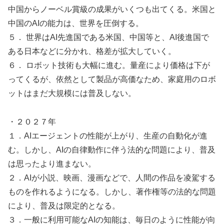
中国からノーベル賞級の成果がいくつも出てくる。米国と
中国のAIの能力は、世界を圧倒する。
５． 世界はAI先進国である米国、中国等と、AI後進国で
ある日本などに分かれ、格差が拡大していく。
６． ロボット技術も大幅に進む。量産により価格は下が
ってくるが、依然として製品が高価なため、家庭用のロボ
ットはまだ大規模には普及しない。
・２０２７年
１．AIエージェントの性能が上がり、生産の自動化が進
む。しかし、AIの自律動作に伴う法的な問題により、普及
は思ったより進まない。
２．AIが小説、映画、漫画などで、人間の作品を凌駕する
ものを作れるようになる。しかし、著作権等の法的な問題
により、普及は限定的となる。
３．一般に利用可能なAIの知能は、毎日のように性能が向