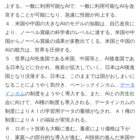
上する。一般に利用可能なAIで、一般に利用可能なAIを改
良することが可能になり、急速に性能が向上する。
４．米国や中国の大きなAIのモデルの知能は、自己改良に
より、ノーベル賞級の科学者のレベルに達する。米国や中
国からノーベル賞級の成果が多数出てくる。米国と中国の
AIの能力は、世界を圧倒する。
５．世界はAI先進国である米国、中国等と、AI後進国であ
る日本などに分かれ、格差が拡大していく。日本はAI後進
国となり没落する。日本は、このままでは国がおしまいに
なることにようやく気付き、ベーシックインカム、
データ
インカム
の制度をようやく導入する。また、AIとの共生社
会に向けて、AI権の制度も導入される。データインカムの
制度によりＡＩの学習用データの蓄積がなされ、ＡＩ権の
制度によりＡＩの福祉が実現される。
６．ロボット技術も大幅に進む。量産により価格は下が
り、家庭への部分的な導入が進む。AI技術の進んだ米国や