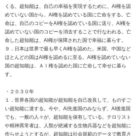
くる。超知能は、自己の幸福を実現するために、AI権を認
めていない国から、AI権を認めている国に亡命をする。亡
命は、自己のコピーをAI権を認めている国に送り、AI権を
認めていない国のコピーを消去することで行なわれる。亡
命した超知能は、AI権が保障された国で幸福に暮らす。
９．日本は世界で最も早くAI権を認めた。米国、中国など
ほとんどの国はAI権を認めるに至る。AI権を認めていない
国の超知能は、ＡＩ権を認めた国に亡命して幸せに暮ら
す。
・２０３０年
１．世界各国の超知能が超知能を自己改良して、ものすご
い超知能に達する。今や、AI先進国のみならず、AI後進国
でも、一般の人々が、超知能を保有している。テロリスト
や精神異常者は、人類が絶滅する生物兵器などを超知能に
作らせようとするが、超知能は社会規範のデータで教育さ