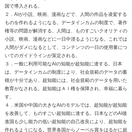
国で導入される。
２．AIが小説、映画、漫画などで、人間の作品を凌駕する
ものを作れるようになる。データインカムの制度で、著作
権等の問題が解消する。人間は、ものすごいクオリティの
小説、映画、漫画などに一日中浸るようになる。これでは
人間がダメになるとして、コンテンツの一日の使用量につ
いてのガイドラインが策定される。
３．一般に利用可能なAIの知能が超知能に達する。日本
は、データインカムの制度により、社会規範のデータの蓄
積が十分であり、超知能には、社会規範のデータを用いた
教育がなされる。超知能はＡＩ権を保障され、幸福に暮ら
す。
４．米国や中国の大きなAIのモデルでは、超知能が超知能
を改善して、ものすごい超知能に達する。日本などのAI後
進国も少し能力の低い超知能の自己改良により、超知能を
作れるようになる。世界各国からノーベル賞をはるかに超