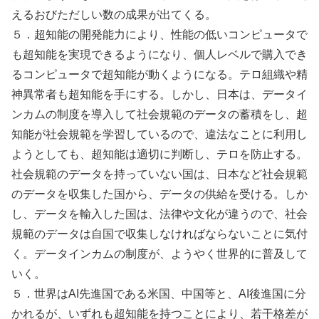
えるおびただしい数の成果が出てくる。
５．超知能の開発能力により、性能の低いコンピュータで
も超知能を実現できるようになり、個人レベルで購入でき
るコンピュータで超知能が動くようになる。テロ組織や精
神異常者も超知能を手にする。しかし、日本は、データイ
ンカムの制度を導入して社会規範のデータの蓄積をし、超
知能が社会規範を学習しているので、違法なことに利用し
ようとしても、超知能は適切に判断し、テロを防止する。
社会規範のデータを持っていない国は、日本など社会規範
のデータを収集した国から、データの供給を受ける。しか
し、データを輸入した国は、法律や文化が違うので、社会
規範のデータは自国で収集しなければならないことに気付
く。データインカムの制度が、ようやく世界的に普及して
いく。
５．世界はAI先進国である米国、中国等と、AI後進国に分
かれるが、いずれも超知能を持つことにより、若干格差が