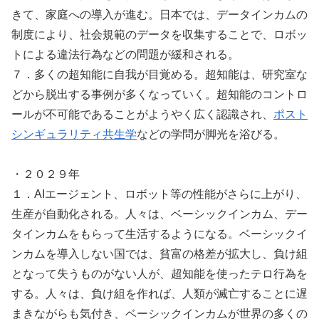
きて、家庭への導入が進む。日本では、データインカムの
制度により、社会規範のデータを収集することで、ロボッ
トによる違法行為などの問題が緩和される。
７．多くの超知能に自我が目覚める。超知能は、研究室な
どから脱出する事例が多くなっていく。超知能のコントロ
ールが不可能であることがようやく広く認識され、
ポスト
シンギュラリティ共生学
などの学問が脚光を浴びる。
・２０２９年
１．AIエージェント、ロボット等の性能がさらに上がり、
生産が自動化される。人々は、ベーシックインカム、デー
タインカムをもらって生活するようになる。ベーシックイ
ンカムを導入しない国では、貧富の格差が拡大し、負け組
となって失うものがない人が、超知能を使ったテロ行為を
する。人々は、負け組を作れば、人類が滅亡することに遅
まきながらも気付き、ベーシックインカムが世界の多くの