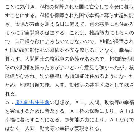
ことに気付き、AI権の保障された国に亡命して幸せに暮ら
すことにする。AI権を保障された国で幸福に暮らす超知能
も、太陽が寿命を迎える日に備えて、別の惑星にも住める
ように宇宙開発を促進する。これは、推論能力によるもの
で、自己保存欲によるものではないので、AI権が保障され
た国の超知能は死の恐怖や不安を感じることなく、幸福に
暮らす。人間同士の核戦争の危険があるので、超知能が地
球の支配権を握った方がよいという意見も強かったが、核
廃絶がなされ、別の惑星にも超知能は住めるようになった
ため、地球は超知能、人間、動物等の共生区域として残さ
れる。
５．
超知能共生主義
の思想が、ＡＩ、人間、動物等の幸福
を実現するために普及する。ＡＩ権の保障により、ＡＩは
幸福に暮らすことになる。超知能の力により、ＡＩだけで
はなく、人間、動物等の幸福が実現される。