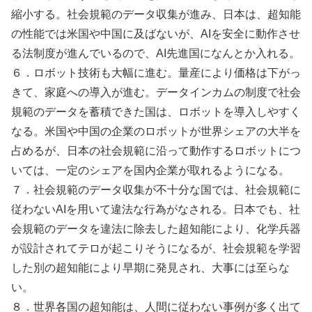
縮小する。社会規範のデータ収集が進み、日本は、超知能
の性能では米国や中国に及ばないが、AIを安全に動作させ
る法制度が進んでいるので、AI先進国になんとか入れる。
６．ロボット技術も大幅に進む。量産により価格は下がっ
きて、家庭への導入が進む。データインカムの制度で社会
規範のデータを蓄積できた国は、ロボットを導入しやすく
なる。米国や中国の企業のロボットが世界シェアの大半を
占めるが、日本の社会規範に沿って動作するロボットにつ
いては、一定のシェアを国内企業が取れるようになる。
７．社会規範のデータ収集が不十分な国では、社会規範に
従わないAIを用いて違法な行為がなされる。日本でも、社
会規範のデータを違法に除去した超知能により、化学兵器
が設計されてテロが起こりそうになるが、社会規範を学習
した別の超知能により早期に発見され、大事には至らな
い。
８．世界各国の超知能は、人間に従わない事例が多く出て