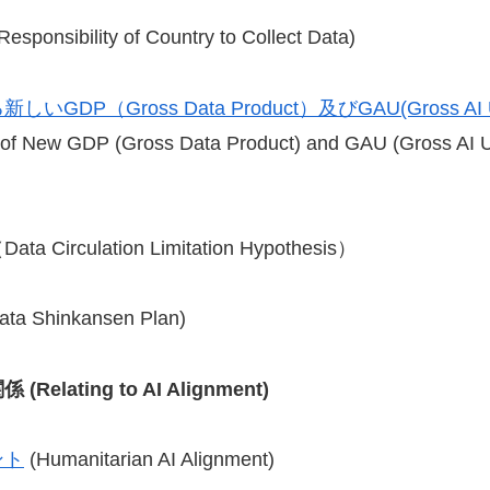
Responsibility of Country to Collect Data)
P（Gross Data Product）及びGAU(Gross AI Ut
f New GDP (Gross Data Product) and GAU (Gross AI Uti
Data Circulation Limitation Hypothesis）
ta Shinkansen Plan)
関係
(Relating to AI Alignment)
ント
(Humanitarian AI Alignment)