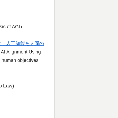
sis of AGI）
は、人工知能を人間の
 AI Alignment Using
th human objectives
ep Law)