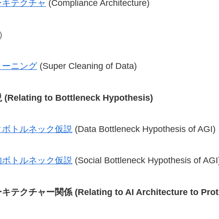
ーキテクチャ
(Compliance Architecture)
I）
リーニング
(Super Cleaning of Data)
説
(Relating to Bottleneck Hypothesis)
タボトルネック仮説
(Data Bottleneck Hypothesis of AGI)
的ボトルネック仮説
(Social Bottleneck Hypothesis of AGI
ーキテクチャー関係
(Relating to AI Architecture to Pr