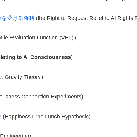
済を受ける権利
(the Right to Request Relief to AI Rights 
tile Evaluation Function (VEF)）
lating to AI Consciousness)
t Gravity Theory）
ousness Connection Experiments)
説
(Happiness Free Lunch Hypothesis)
Engineering)