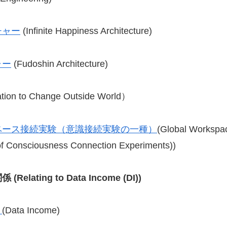
チャー
(Infinite Happiness Architecture)
ャー
(Fudoshin Architecture)
tion to Change Outside World）
ペース接続実験（意識接続実験の一種）
(Global Workspa
of Consciousness Connection Experiments))
関係
(Relating to Data Income (DI))
）
(Data Income)