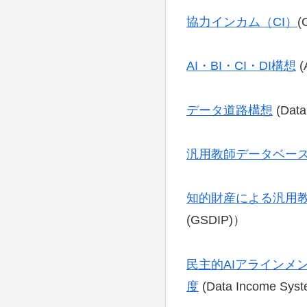
協力インカム（CI）
(
AI・BI・CI・DI構想
(
データ道路構想
(Data
汎用教師データベー
知的財産による汎用
(GSDIP)）
民主的AIアラインメ
度
(Data Income Syste