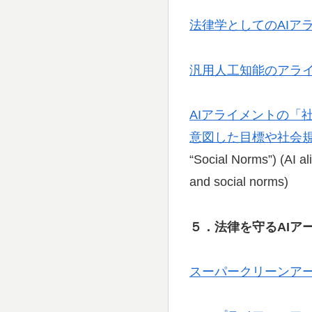
法律学としてのAIア
汎用人工知能のアラ
AIアライメントの「
意図した目標や社会
“Social Norms”) (AI a
and social norms)
５．法律を守るAIア
スーパークリーンア