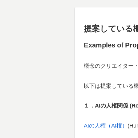
提案している
Examples of Pro
概念のクリエイター
以下は提案している
１．AIの人権関係
(Re
AIの人権（AI権）
(Hum