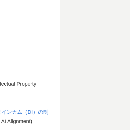
ectual Property
インカム（DI）の制
 AI Alignment)