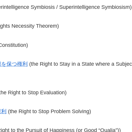
intelligence Symbiosis / Superintelligence Symbiosism)
ights Necessity Theorem)
Constitution)
態を保つ権利
(the Right to Stay in a State where a Subje
the Right to Stop Evaluation)
権利
(the Right to Stop Problem Solving)
ight to the Pursuit of Happiness (or Good “Qualia”))