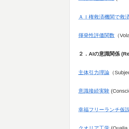
ＡＩ権救済機関で救
揮発性評価関数
（Vola
２．AIの意識関係
(Re
主体引力理論
（Subjec
意識接続実験
(Consci
幸福フリーランチ仮
クオリア工学
(Qualia 