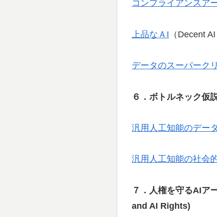
コンプライアンスア
上品なＡI
（Decent A
データのスーパーク
６．ボトルネック仮
汎用人工知能のデー
汎用人工知能の社会
７．人権を守るAIア
and AI Rights)