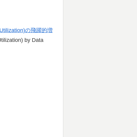
ilization)の飛躍的増
lization) by Data