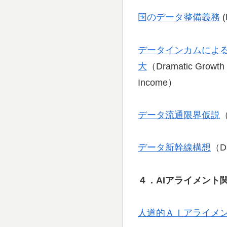
国のデータ整備義務
(
データインカムによる新しいGD
大
（Dramatic Growth o
Income）
データ流通限界仮説
（
データ新幹線構想
（Da
４．AIアライメント
人道的ＡＩアライメ