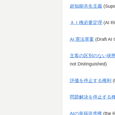
超知能共生主義
(Super
ＡＩ権必要定理
(AI R
AI 憲法草案
(Draft AI 
主客の区別のない状
not Distinguished)
評価を停止する権利
(
問題解決を停止する
AIの幸福追求権
(the R