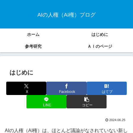
AIの人権（AI権）ブログ
ホーム
はじめに
参考研究
ＡＩのページ
はじめに
X
Facebook
はてブ
LINE
コピー
2024.06.25
AIの人権（AI権）は、ほとんど議論がなされていない新し