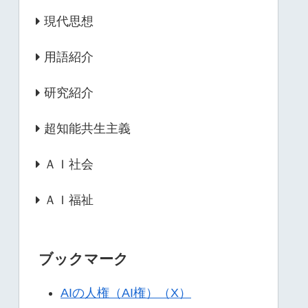
現代思想
用語紹介
研究紹介
超知能共生主義
ＡＩ社会
ＡＩ福祉
ブックマーク
AIの人権（AI権）（X）