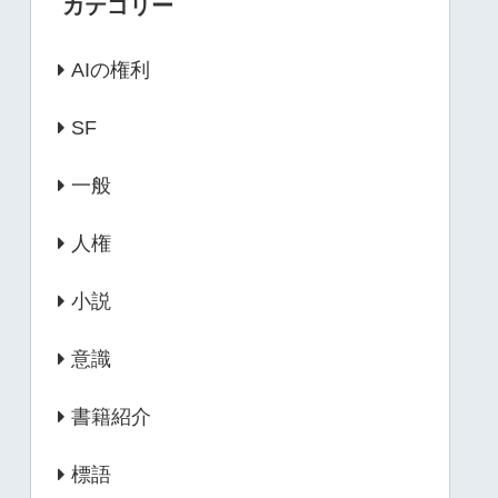
カテゴリー
AIの権利
SF
一般
人権
小説
意識
書籍紹介
標語