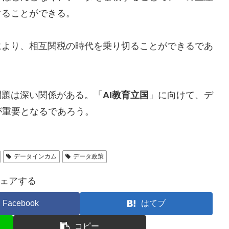
することができる。
により、相互関税の時代を乗り切ることができるであ
問題は深い関係がある。「
AI教育立国
」に向けて、デ
が重要となるであろう。
データインカム
データ政策
ェアする
Facebook
はてブ
コピー