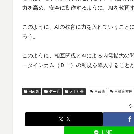
力を高め、安全に動作するように、AIを教育
このように、AIの教育に力を入れていくこと
ろう。
このように、相互関税とAIによる内需拡大の
ータインカム（ＤＩ）の制度を導入すること
AI政策
データ
ＡＩ社会
AI政策
AI教育立国
シ
X
LINE